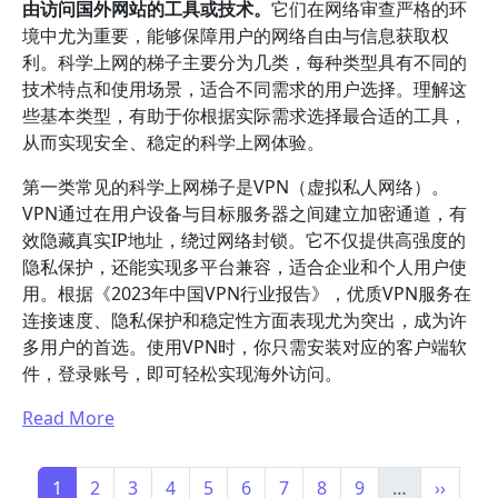
由访问国外网站的工具或技术。
它们在网络审查严格的环
境中尤为重要，能够保障用户的网络自由与信息获取权
利。科学上网的梯子主要分为几类，每种类型具有不同的
技术特点和使用场景，适合不同需求的用户选择。理解这
些基本类型，有助于你根据实际需求选择最合适的工具，
从而实现安全、稳定的科学上网体验。
第一类常见的科学上网梯子是VPN（虚拟私人网络）。
VPN通过在用户设备与目标服务器之间建立加密通道，有
效隐藏真实IP地址，绕过网络封锁。它不仅提供高强度的
隐私保护，还能实现多平台兼容，适合企业和个人用户使
用。根据《2023年中国VPN行业报告》，优质VPN服务在
连接速度、隐私保护和稳定性方面表现尤为突出，成为许
多用户的首选。使用VPN时，你只需安装对应的客户端软
件，登录账号，即可轻松实现海外访问。
Read More
Pagination
Current page
Page
Page
Page
Page
Page
Page
Page
Page
Next p
1
2
3
4
5
6
7
8
9
…
››