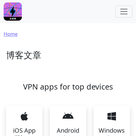
Skip to main content
Breadcrumb
Home
博客文章
VPN apps for top devices
iOS App
Android
Windows